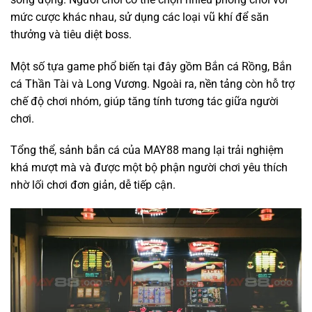
mức cược khác nhau, sử dụng các loại vũ khí để săn
thưởng và tiêu diệt boss.
Một số tựa game phổ biến tại đây gồm Bắn cá Rồng, Bắn
cá Thần Tài và Long Vương. Ngoài ra, nền tảng còn hỗ trợ
chế độ chơi nhóm, giúp tăng tính tương tác giữa người
chơi.
Tổng thể, sảnh bắn cá của MAY88 mang lại trải nghiệm
khá mượt mà và được một bộ phận người chơi yêu thích
nhờ lối chơi đơn giản, dễ tiếp cận.