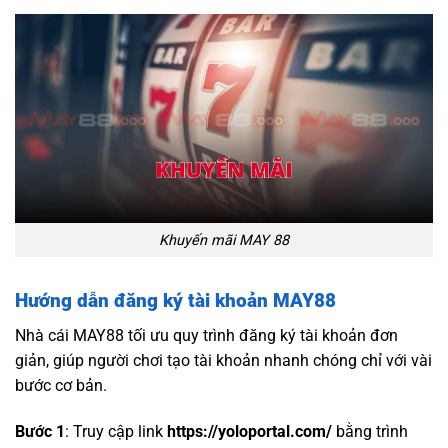
Khuyến mãi MAY 88
Hướng dẫn đăng ký tài khoản MAY88
Nhà cái MAY88 tối ưu quy trình đăng ký tài khoản đơn
giản, giúp người chơi tạo tài khoản nhanh chóng chỉ với vài
bước cơ bản.
Bước 1
: Truy cập link
https://yoloportal.com/
bằng trình