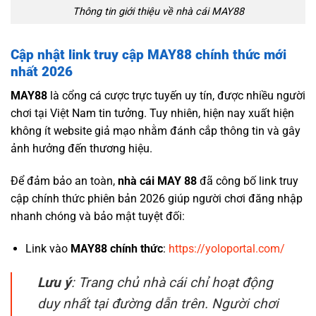
Thông tin giới thiệu về nhà cái MAY88
Cập nhật link truy cập MAY88 chính thức mới
nhất 2026
MAY88
là cổng cá cược trực tuyến uy tín, được nhiều người
chơi tại Việt Nam tin tưởng. Tuy nhiên, hiện nay xuất hiện
không ít website giả mạo nhằm đánh cắp thông tin và gây
ảnh hưởng đến thương hiệu.
Để đảm bảo an toàn,
nhà cái MAY 88
đã công bố link truy
cập chính thức phiên bản 2026 giúp người chơi đăng nhập
nhanh chóng và bảo mật tuyệt đối:
Link vào
MAY88 chính thức
:
https://yoloportal.com/
Lưu ý
: Trang chủ nhà cái chỉ hoạt động
duy nhất tại đường dẫn trên. Người chơi