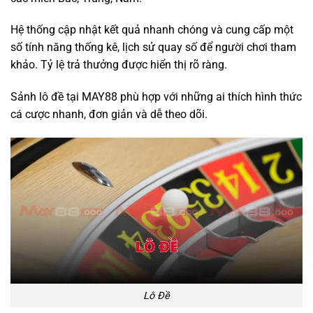
Hệ thống cập nhật kết quả nhanh chóng và cung cấp một
số tính năng thống kê, lịch sử quay số để người chơi tham
khảo. Tỷ lệ trả thưởng được hiển thị rõ ràng.
Sảnh lô đề tại MAY88 phù hợp với những ai thích hình thức
cá cược nhanh, đơn giản và dễ theo dõi.
Lô Đề