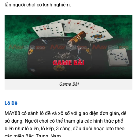
lẫn người chơi có kinh nghiệm.
Game Bài
Lô Đề
MAY88 có sảnh lô đề và xổ số với giao diện đơn giản, dễ
sử dụng. Người chơi có thể tham gia các hình thức phổ
biến như lô xiên, lô kép, 3 càng, đầu đuôi hoặc loto theo
các miền Bắc, Trung, Nam.