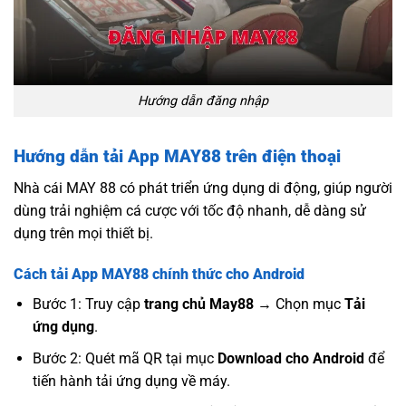
Hướng dẫn đăng nhập
Hướng dẫn tải App MAY88 trên điện thoại
Nhà cái MAY 88 có phát triển ứng dụng di động, giúp người
dùng trải nghiệm cá cược với tốc độ nhanh, dễ dàng sử
dụng trên mọi thiết bị.
Cách tải App MAY88 chính thức cho Android
Bước 1: Truy cập
trang chủ May88
→ Chọn mục
Tải
ứng dụng
.
Bước 2: Quét mã QR tại mục
Download cho Android
để
tiến hành tải ứng dụng về máy.