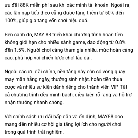
ưu đãi 88K miễn phí sau khi xác minh tài khoản. Ngoài ra,
các lần nạp tiếp theo cũng được tặng thêm từ 50% đến
100%, giúp gia tăng vốn chơi hiệu quả.
Bên cạnh đó, MAY 88 triển khai chương trình hoàn tiền
không giới hạn cho nhiều sảnh game, dao động từ 0.8%
đến 1.5%. Người chơi càng tham gia nhiều, mức hoàn càng
cao, phù hợp với chiến lược chơi lâu dài.
Ngoài các ưu đãi chính, nền tảng này còn có vòng quay
may mắn hằng ngày, thưởng sinh nhật, hoàn tiền thua
cược và nhiều sự kiện dành riêng cho thành viên VIP. Tất
cả chương trình đều minh bạch, điều kiện rõ ràng và hỗ trợ
nhận thưởng nhanh chóng.
Với chính sách ưu đãi hấp dẫn và ổn định, MAY88.ooo
mang đến nhiều cơ hội gia tăng lợi ích cho người chơi
trong quá trình trải nghiệm.