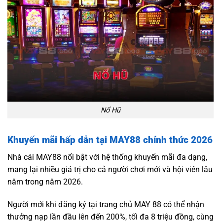
Nổ Hũ
Khuyến mãi hấp dẫn tại MAY88 chính thức 2026
Nhà cái MAY88 nổi bật với hệ thống khuyến mãi đa dạng,
mang lại nhiều giá trị cho cả người chơi mới và hội viên lâu
năm trong năm 2026.
Người mới khi đăng ký tại trang chủ MAY 88 có thể nhận
thưởng nạp lần đầu lên đến 200%, tối đa 8 triệu đồng, cùng