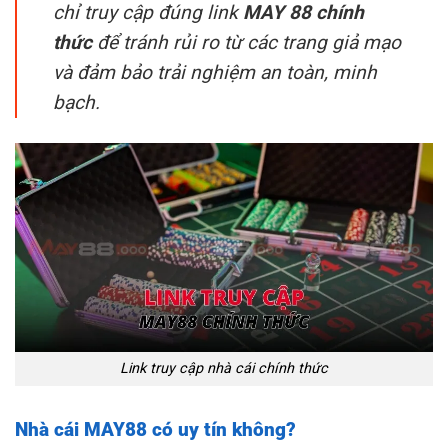
chỉ truy cập đúng link
MAY 88 chính
thức
để tránh rủi ro từ các trang giả mạo
và đảm bảo trải nghiệm an toàn, minh
bạch.
Link truy cập nhà cái chính thức
Nhà cái MAY88 có uy tín không?