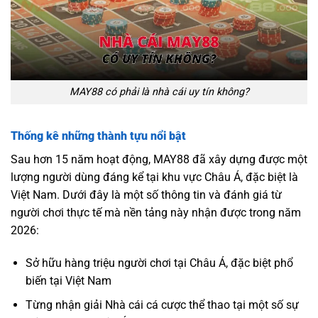
MAY88 có phải là nhà cái uy tín không?
Thống kê những thành tựu nổi bật
Sau hơn 15 năm hoạt động, MAY88 đã xây dựng được một
lượng người dùng đáng kể tại khu vực Châu Á, đặc biệt là
Việt Nam. Dưới đây là một số thông tin và đánh giá từ
người chơi thực tế mà nền tảng này nhận được trong năm
2026:
Sở hữu hàng triệu người chơi tại Châu Á, đặc biệt phổ
biến tại Việt Nam
Từng nhận giải Nhà cái cá cược thể thao tại một số sự